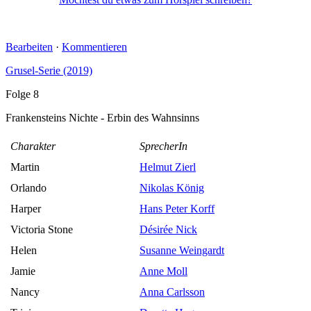
Möchtest du etwas zum Hörspiel schreiben?
Bearbeiten
·
Kommentieren
Grusel-Serie (2019)
Folge 8
Frankensteins Nichte - Erbin des Wahnsinns
Charakter
SprecherIn
Martin
Helmut Zierl
Orlando
Nikolas König
Harper
Hans Peter Korff
Victoria Stone
Désirée Nick
Helen
Susanne Weingardt
Jamie
Anne Moll
Nancy
Anna Carlsson