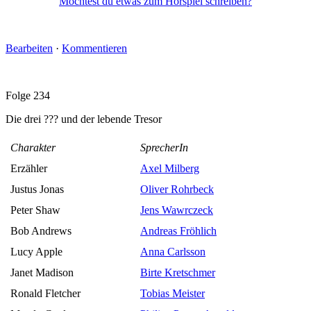
Möchtest du etwas zum Hörspiel schreiben?
Bearbeiten
·
Kommentieren
Folge 234
Die drei ??? und der lebende Tresor
Charakter
SprecherIn
Erzähler
Axel Milberg
Justus Jonas
Oliver Rohrbeck
Peter Shaw
Jens Wawrczeck
Bob Andrews
Andreas Fröhlich
Lucy Apple
Anna Carlsson
Janet Madison
Birte Kretschmer
Ronald Fletcher
Tobias Meister