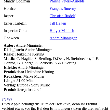
Mandy Coolman
Philine Peters-Arnolds
Horrice
François Smesny
Jasper
Christian Rudolf
Ernest Lubitch
Till Hagen
Inspector Cotta
Holger Mahlich
Godween
André Minninger
Autor:
André Minninger
Dialogbuch:
André Minninger
Regie:
Heikedine Körting
Musik:
C. Hagitte, S. Bertling, D.Oels, N. Steinbrecher, J.-F.
Conrad, B. George, A. Zeiberts, A.&T.Körting
Effekte:
André Minninger
Produktion:
Heikedine Körting
Redaktion:
Maike Müller
Länge:
81:09 Min.
Verlag:
Europa / Sony Music
Produktionsjahr:
2025
INFO
Lucy Apple benötigt die Hilfe der Detektive, denn ihr Freund
verbirgt etwas vor ihr. Bei den Ermittlungen stoßen die drei auf recht