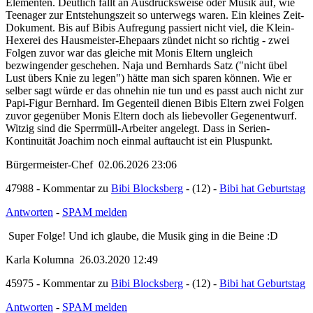
Elementen. Deutlich fällt an Ausdrucksweise oder Musik auf, wie
Teenager zur Entstehungszeit so unterwegs waren. Ein kleines Zeit-
Dokument. Bis auf Bibis Aufregung passiert nicht viel, die Klein-
Hexerei des Hausmeister-Ehepaars zündet nicht so richtig - zwei
Folgen zuvor war das gleiche mit Monis Eltern ungleich
bezwingender geschehen. Naja und Bernhards Satz ("nicht übel
Lust übers Knie zu legen") hätte man sich sparen können. Wie er
selber sagt würde er das ohnehin nie tun und es passt auch nicht zur
Papi-Figur Bernhard. Im Gegenteil dienen Bibis Eltern zwei Folgen
zuvor gegenüber Monis Eltern doch als liebevoller Gegenentwurf.
Witzig sind die Sperrmüll-Arbeiter angelegt. Dass in Serien-
Kontinuität Joachim noch einmal auftaucht ist ein Pluspunkt.
Bürgermeister-Chef 02.06.2026 23:06
47988 - Kommentar zu
Bibi Blocksberg
- (12) -
Bibi hat Geburtstag
Antworten
-
SPAM melden
Super Folge! Und ich glaube, die Musik ging in die Beine :D
Karla Kolumna 26.03.2020 12:49
45975 - Kommentar zu
Bibi Blocksberg
- (12) -
Bibi hat Geburtstag
Antworten
-
SPAM melden