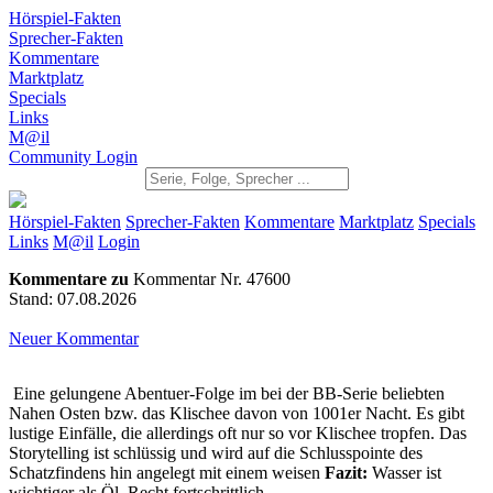
Hörspiel-Fakten
Sprecher-Fakten
Kommentare
Marktplatz
Specials
Links
M@il
Community Login
Hörspiel-Fakten
Sprecher-Fakten
Kommentare
Marktplatz
Specials
Links
M@il
Login
Kommentare zu
Kommentar Nr. 47600
Stand: 07.08.2026
Neuer Kommentar
Eine gelungene Abentuer-Folge im bei der BB-Serie beliebten
Nahen Osten bzw. das Klischee davon von 1001er Nacht. Es gibt
lustige Einfälle, die allerdings oft nur so vor Klischee tropfen. Das
Storytelling ist schlüssig und wird auf die Schlusspointe des
Schatzfindens hin angelegt mit einem weisen
Fazit:
Wasser ist
wichtiger als Öl. Recht fortschrittlich...